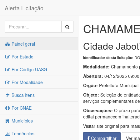
Alerta Licitação
CHAMAMEN
Cidade Jabot
Painel geral
Por Estado
DO
Identificador desta licitação:
Modalidade:
Chamamento p
Por Código UASG
Abertura:
04/12/2025 09:00
Por Modalidade
Órgão:
Prefeitura Municipal
Objeto:
Seleção de entidade
Busca Itens
serviços complementares de 
Por CNAE
Observações:
O prazo para
edital permanecem inalterad
Municípios
Visitar site original para mai
Tendências
Compartilhar
Ver ma