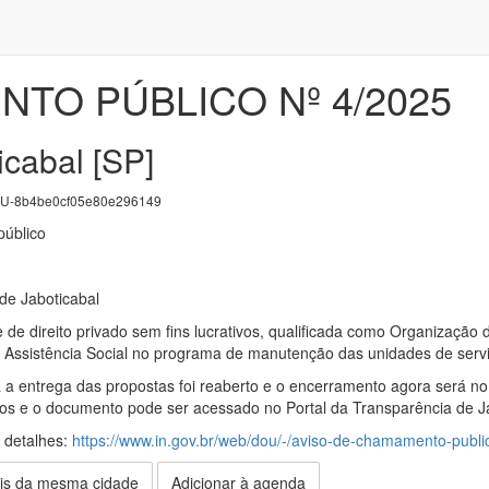
TO PÚBLICO Nº 4/2025
icabal [SP]
U-8b4be0cf05e80e296149
úblico
 de Jaboticabal
 de direito privado sem fins lucrativos, qualificada como Organização
Assistência Social no programa de manutenção das unidades de serviço
 a entrega das propostas foi reaberto e o encerramento agora será 
os e o documento pode ser acessado no Portal da Transparência de Ja
s detalhes:
https://www.in.gov.br/web/dou/-/aviso-de-chamamento-publ
is da mesma cidade
Adicionar à agenda