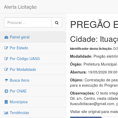
Alerta Licitação
PREGÃO E
Cidade: Ituaç
Painel geral
Por Estado
DO
Identificador desta licitação:
Modalidade:
Pregão eletrôn
Por Código UASG
Órgão:
Prefeitura Municipal
Por Modalidade
Abertura:
19/05/2026 09:00
Objeto:
Contratação de pess
Busca Itens
para a execução do Programa
Por CNAE
Observações:
O texto integ
Gil, s/n, Centro, nesta cida
Municípios
ituaculicitacao@gmail.com, p
Visitar site original para mai
Tendências