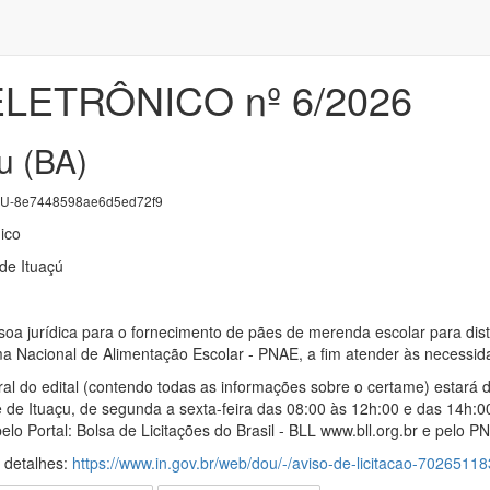
LETRÔNICO nº 6/2026
u (BA)
U-8e7448598ae6d5ed72f9
ico
 de Ituaçú
oa jurídica para o fornecimento de pães de merenda escolar para dis
 Nacional de Alimentação Escolar - PNAE, a fim atender às necessida
ral do edital (contendo todas as informações sobre o certame) estará 
de de Ituaçu, de segunda a sexta-feira das 08:00 às 12h:00 e das 14h:0
elo Portal: Bolsa de Licitações do Brasil - BLL www.bll.org.br e pelo P
s detalhes:
https://www.in.gov.br/web/dou/-/aviso-de-licitacao-70265118