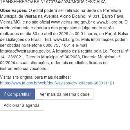
TRANSFEREGOV.BR Nº 970784/2024/MCIDADES/CAIXA.
Observações:
O edital poderá ser retirado na Sede da Prefeitura
Municipal de Vieiras na Avenida Alcino Bicalho, nº 331, Bairro Fava,
Vieiras/MG, e no site oficial www.vieiras.mg.gov.br e www.bll.org.br. O
credenciamento e abertura das propostas e julgamento serão
realizados no dia 30 de abril de 2026 às 09:01 horas, no Portal: Bolsa
de Licitações do Brasil - BLL www.bll.org.br. Mais informações podem
ser obtidas no telefone 0800 755 1001 e e-mail
licitacao@vieiras.mg.gov.br. A licitação está regida pela Lei Federal nº
14.133/2021, Decreto Municipal nº 30/2023, Decreto Municipal nº
09/2024 e suas alterações, e demais condições fixadas no
instrumento convocatório.
Visitar site original para mais detalhes:
https://www.in.gov.br/web/dou/-/avisos-de-licitacao-683011121
Compartilhar
Ver mais da mesma cidade
Adicionar à agenda