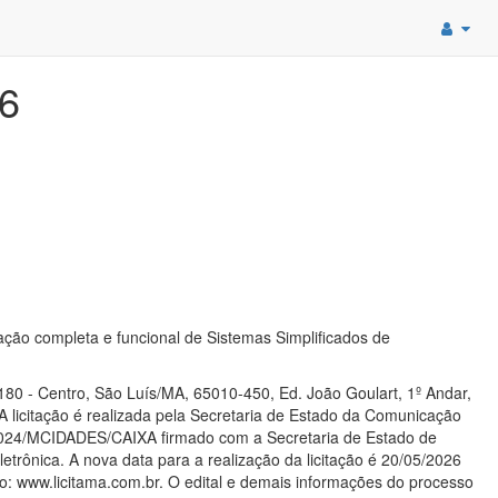
6
ção completa e funcional de Sistemas Simplificados de
180 - Centro, São Luís/MA, 65010-450, Ed. João Goulart, 1º Andar,
 A licitação é realizada pela Secretaria de Estado da Comunicação
024/MCIDADES/CAIXA firmado com a Secretaria de Estado de
trônica. A nova data para a realização da licitação é 20/05/2026
o: www.licitama.com.br. O edital e demais informações do processo