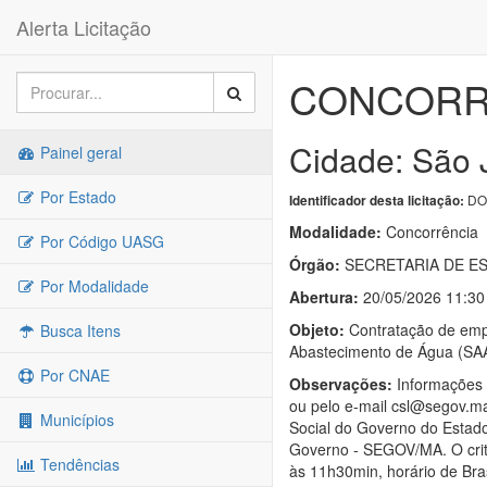
Alerta Licitação
CONCORRÊ
Cidade: São 
Painel geral
Por Estado
DO
Identificador desta licitação:
Modalidade:
Concorrência
Por Código UASG
Órgão:
SECRETARIA DE E
Por Modalidade
Abertura:
20/05/2026 11:30
Objeto:
Contratação de empr
Busca Itens
Abastecimento de Água (SA
Por CNAE
Observações:
Informações a
ou pelo e-mail csl@segov.ma.
Municípios
Social do Governo do Esta
Governo - SEGOV/MA. O critér
Tendências
às 11h30min, horário de Bra