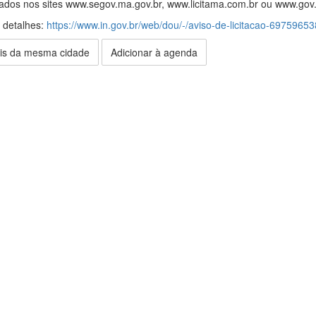
trados nos sites www.segov.ma.gov.br, www.licitama.com.br ou www.gov
s detalhes:
https://www.in.gov.br/web/dou/-/aviso-de-licitacao-69759653
is da mesma cidade
Adicionar à agenda