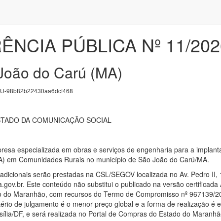
NCIA PÚBLICA Nº 11/202
João do Carú (MA)
U-98b82b22430aa6dcf468
STADO DA COMUNICAÇÃO SOCIAL
esa especializada em obras e serviços de engenharia para a implanta
A) em Comunidades Rurais no município de São João do Carú/MA.
dicionais serão prestadas na CSL/SEGOV localizada no Av. Pedro II, 
gov.br. Este conteúdo não substitui o publicado na versão certificada
do do Maranhão, com recursos do Termo de Compromisso nº 967139/2
io de julgamento é o menor preço global e a forma de realização é ele
sília/DF, e será realizada no Portal de Compras do Estado do Maranhã