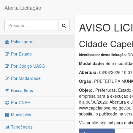
Alerta Licitação
AVISO LIC
Cidade Cape
Painel geral
Por Estado
DO
Identificador desta licitação:
Modalidade:
Sem modalidad
Por Código UASG
Abertura:
08/06/2026 10:01
Por Modalidade
Órgão:
PREFEITURA MUNIC
Objeto:
Prefeituras. Estad
Busca Itens
empresa para a execução ex
dia 08/06/2026; Abertura e J
Por CNAE
www.capelanova.mg.gov.br. D
substitui o publicado na vers
Municípios
Visitar site original para mai
Tendências