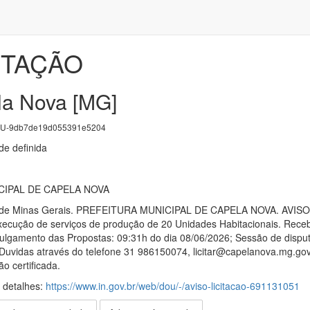
ITAÇÃO
la Nova [MG]
U-9db7de19d055391e5204
e definida
IPAL DE CAPELA NOVA
o de Minas Gerais. PREFEITURA MUNICIPAL DE CAPELA NOVA. AVISO 
ecução de serviços de produção de 20 Unidades Habitacionais. Receb
ulgamento das Propostas: 09:31h do dia 08/06/2026; Sessão de disputa:
uvidas através do telefone 31 986150074, licitar@capelanova.mg.gov.
ão certificada.
s detalhes:
https://www.in.gov.br/web/dou/-/aviso-licitacao-691131051