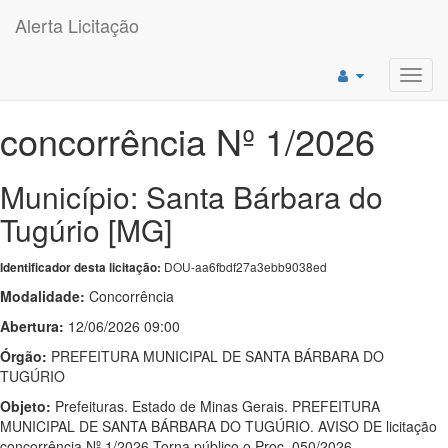
Alerta Licitação
Toggl
navig
concorrência Nº 1/2026
Município: Santa Bárbara do
Tugúrio [MG]
DOU-aa6fbdf27a3ebb9038ed
Identificador desta licitação:
Modalidade:
Concorrência
Abertura:
12/06/2026 09:00
Órgão:
PREFEITURA MUNICIPAL DE SANTA BÁRBARA DO
TUGÚRIO
Objeto:
Prefeituras. Estado de Minas Gerais. PREFEITURA
MUNICIPAL DE SANTA BÁRBARA DO TUGÚRIO. AVISO DE licitação
concorrência Nº 1/2026 Torna público o Proc. 050/2026 -