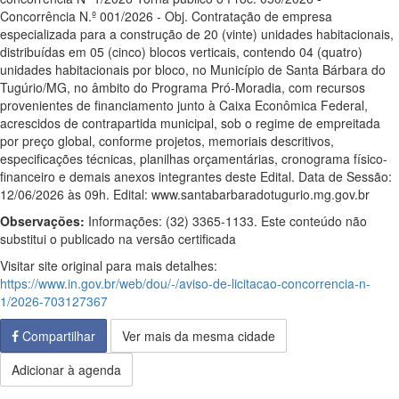
Concorrência N.º 001/2026 - Obj. Contratação de empresa
especializada para a construção de 20 (vinte) unidades habitacionais,
distribuídas em 05 (cinco) blocos verticais, contendo 04 (quatro)
unidades habitacionais por bloco, no Município de Santa Bárbara do
Tugúrio/MG, no âmbito do Programa Pró-Moradia, com recursos
provenientes de financiamento junto à Caixa Econômica Federal,
acrescidos de contrapartida municipal, sob o regime de empreitada
por preço global, conforme projetos, memoriais descritivos,
especificações técnicas, planilhas orçamentárias, cronograma físico-
financeiro e demais anexos integrantes deste Edital. Data de Sessão:
12/06/2026 às 09h. Edital: www.santabarbaradotugurio.mg.gov.br
Observações:
Informações: (32) 3365-1133. Este conteúdo não
substitui o publicado na versão certificada
Visitar site original para mais detalhes:
https://www.in.gov.br/web/dou/-/aviso-de-licitacao-concorrencia-n-
1/2026-703127367
Compartilhar
Ver mais da mesma cidade
Adicionar à agenda