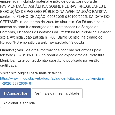
empreitada, incluindo material e mão de obra, para obra de
PAVIMENTAÇÃO ASFÁLTICA SOBRE PEDRAS IRREGULARES E
EXECUÇÃO DE PASSEIO PÚBLICO NA AVENIDA JOÃO BATISTA,
conforme PLANO DE AÇÃO: 09032025-080100/2025. DA DATA DO
CERTAME: 10 de março de 2026 às 9h00min. Os Editais e seus
anexos estarão à disposição dos interessados na Secção de
Compras, Licitações e Contratos da Prefeitura Municipal de Rolador,
sito à Avenida João Batista nº 700, Bairro Centro, na cidade de
Rolador/RS e no sítio da web: www.rolador.rs.gov.br
Observações:
Maiores informações poderão ser obtidas pelo
telefone (55) 3190-1515, no horário de expediente da Prefeitura
Municipal. Este conteúdo não substitui o publicado na versão
certificada
Visitar site original para mais detalhes:
https://www.in.gov.br/web/dou/-/aviso-de-licitacaoconcorrencia-n-
1/2026-687263648
Compartilhar
Ver mais da mesma cidade
Adicionar à agenda