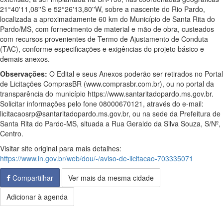
21°40'11,08''S e 52°26'13,80''W, sobre a nascente do Rio Pardo,
localizada a aproximadamente 60 km do Município de Santa Rita do
Pardo/MS, com fornecimento de material e mão de obra, custeados
com recursos provenientes de Termo de Ajustamento de Conduta
(TAC), conforme especificações e exigências do projeto básico e
demais anexos.
Observações:
O Edital e seus Anexos poderão ser retirados no Portal
de Licitações ComprasBR (www.comprasbr.com.br), ou no portal da
transparência do município https://www.santaritadopardo.ms.gov.br.
Solicitar informações pelo fone 08000670121, através do e-mail:
licitacaosrp@santaritadopardo.ms.gov.br, ou na sede da Prefeitura de
Santa Rita do Pardo-MS, situada a Rua Geraldo da Silva Souza, S/Nº,
Centro.
Visitar site original para mais detalhes:
https://www.in.gov.br/web/dou/-/aviso-de-licitacao-703335071
Compartilhar
Ver mais da mesma cidade
Adicionar à agenda