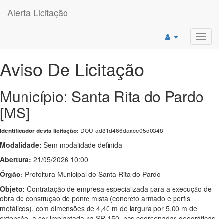
Alerta Licitação
Toggl
navig
Aviso De Licitação
Município: Santa Rita do Pardo
[MS]
DOU-ad81d466daace05d0348
Identificador desta licitação:
Modalidade:
Sem modalidade definida
Abertura:
21/05/2026 10:00
Órgão:
Prefeitura Municipal de Santa Rita do Pardo
Objeto:
Contratação de empresa especializada para a execução de
obra de construção de ponte mista (concreto armado e perfis
metálicos), com dimensões de 4,40 m de largura por 5,00 m de
extensão, a ser implantada na SR-150, nas coordenadas geográficas