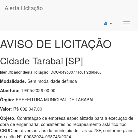
Alerta Licitação
Toggl
navig
AVISO DE LICITAÇÃO
Cidade Tarabai [SP]
DOU-b49b3377ac61f2d6be66
Identificador desta licitação:
Modalidade:
Sem modalidade definida
Abertura:
19/05/2026 00:00
Órgão:
PREFEITURA MUNICIPAL DE TARABAI
Valor:
R$ 602.047,00
Objeto:
Contratação de empresa especializada para a execução de
obra de engenharia, consistentes no recapeamento asfáltico tipo
CBUQ em diversas vias do município de Tarabai/SP, conforme plano
de ação Nº. 09032024-068746/2024.