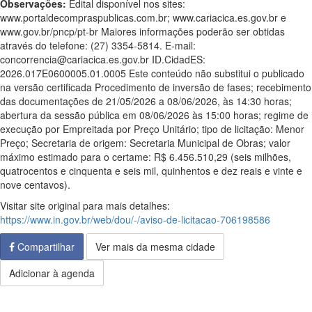
Observações:
Edital disponível nos sites:
www.portaldecompraspublicas.com.br; www.cariacica.es.gov.br e
www.gov.br/pncp/pt-br Maiores informações poderão ser obtidas
através do telefone: (27) 3354-5814. E-mail:
concorrencia@cariacica.es.gov.br ID.CidadES:
2026.017E0600005.01.0005 Este conteúdo não substitui o publicado
na versão certificada Procedimento de inversão de fases; recebimento
das documentações de 21/05/2026 a 08/06/2026, às 14:30 horas;
abertura da sessão pública em 08/06/2026 às 15:00 horas; regime de
execução por Empreitada por Preço Unitário; tipo de licitação: Menor
Preço; Secretaria de origem: Secretaria Municipal de Obras; valor
máximo estimado para o certame: R$ 6.456.510,29 (seis milhões,
quatrocentos e cinquenta e seis mil, quinhentos e dez reais e vinte e
nove centavos).
Visitar site original para mais detalhes:
https://www.in.gov.br/web/dou/-/aviso-de-licitacao-706198586
Compartilhar
Ver mais da mesma cidade
Adicionar à agenda