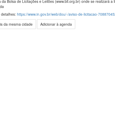
da Bolsa de Licitações e Leilões (www.bll.org.br) onde se realizará a 
ada
s detalhes:
https://www.in.gov.br/web/dou/-/aviso-de-licitacao-70887045
is da mesma cidade
Adicionar à agenda