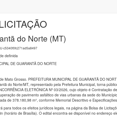
LICITAÇÃO
antã do Norte (MT)
-c5340f0fc271ad5a8497
e definida
CIPAL DE GUARANTÃ DO NORTE
ado de Mato Grosso. PREFEITURA MUNICIPAL DE GUARANTÃ DO NO
tã do Norte/MT, representado pela Prefeitura Municipal, torna público
ONCORRÊNCIA ELETRÔNICA Nº 03/2026, cujo objeto é Contratação de 
uperação de pavimento asfáltico de vias urbanas da sede do Municípi
timada de 378.180,98 m², conforme Memorial Descritivo e Especificaçõe
 para todos os efeitos jurídicos legais, na página da Bolsa de Licitaçõ
 (horário de Brasília). O edital encontra-se disponível no endereço e