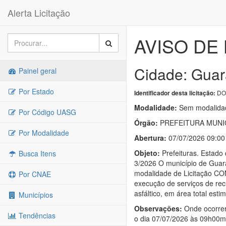
Alerta Licitação
AVISO DE 
Cidade: Guar
Painel geral
Por Estado
DOU
Identificador desta licitação:
Modalidade:
Sem modalidad
Por Código UASG
Órgão:
PREFEITURA MUNI
Por Modalidade
Abertura:
07/07/2026 09:00
Objeto:
Prefeituras. Est
Busca Itens
3/2026 O município de Guaran
modalidade de Licitação C
Por CNAE
execução de serviços de rec
asfáltico, em área total es
Municípios
Observações:
Onde ocorrerá
Tendências
o dia 07/07/2026 às 09h00min