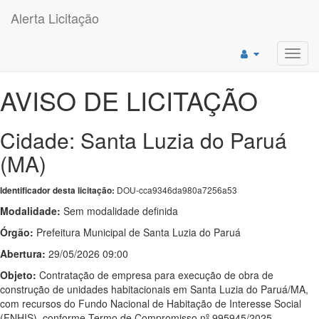
Alerta Licitação
Toggl
navig
AVISO DE LICITAÇÃO
Cidade: Santa Luzia do Paruá
(MA)
DOU-cca9346da980a7256a53
Identificador desta licitação:
Modalidade:
Sem modalidade definida
Órgão:
Prefeitura Municipal de Santa Luzia do Paruá
Abertura:
29/05/2026 09:00
Objeto:
Contratação de empresa para execução de obra de
construção de unidades habitacionais em Santa Luzia do Paruá/MA,
com recursos do Fundo Nacional de Habitação de Interesse Social
(FNHIS), conforme Termo de Compromisso nº 995945/2025.