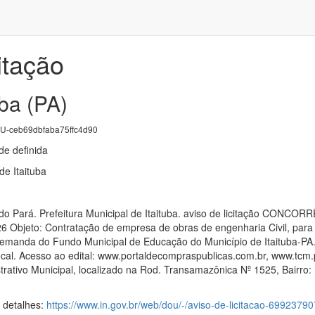
itação
uba (PA)
-ceb69dbfaba75ffc4d90
e definida
de Itaituba
o do Pará. Prefeitura Municipal de Itaituba. aviso de licitação C
Objeto: Contratação de empresa de obras de engenharia Civil, para
emanda do Fundo Municipal de Educação do Município de Itaituba-PA. 
ocal. Acesso ao edital: www.portaldecompraspublicas.com.br, www.tcm.
rativo Municipal, localizado na Rod. Transamazônica Nº 1525, Bairro: F
s detalhes:
https://www.in.gov.br/web/dou/-/aviso-de-licitacao-69923790