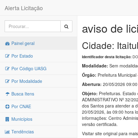
Alerta Licitação
aviso de lic
Cidade: Itait
Painel geral
Por Estado
DOU
Identificador desta licitação:
Modalidade:
Sem modalidad
Por Código UASG
Órgão:
Prefeitura Municipal 
Por Modalidade
Abertura:
20/05/2026 09:00
Objeto:
Prefeituras. Estad
Busca Itens
ADMINISTRATIVO Nº 32/2026 
dos Santos para atender a d
Por CNAE
20/05/2026, às 09:00 hora l
informações: Centro Administ
Municípios
versão certificada.
Tendências
Visitar site original para mai