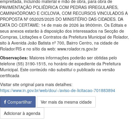
empreitada, incluindo material e mão de obra, para obra de
PAVIMENTAÇÃO POLIÉDRICA COM PEDRAS IRREGULARES,
CAMINHÓDROMO E CICLOVIA, COM RECURSOS VINCULADOS A
PROPOSTA Nº 052025/2025 DO MINISTÉRIO DAS CIDADES. DA
DATA DO CERTAME: 14 de maio de 2026 às 9h00min. Os Editais e
seus anexos estarão à disposição dos interessados na Secção de
Compras, Licitações e Contratos da Prefeitura Municipal de Rolador,
sito à Avenida João Batista nº 700, Bairro Centro, na cidade de
Rolador/RS e no sítio da web: www.rolador.rs.gov.br
Observações:
Maiores informações poderão ser obtidas pelo
telefone (55) 3190-1515, no horário de expediente da Prefeitura
Municipal. Este conteúdo não substitui o publicado na versão
certificada
Visitar site original para mais detalhes:
https://www.in.gov.br/web/dou/-/aviso-de-licitacao-701883894
Compartilhar
Ver mais da mesma cidade
Adicionar à agenda