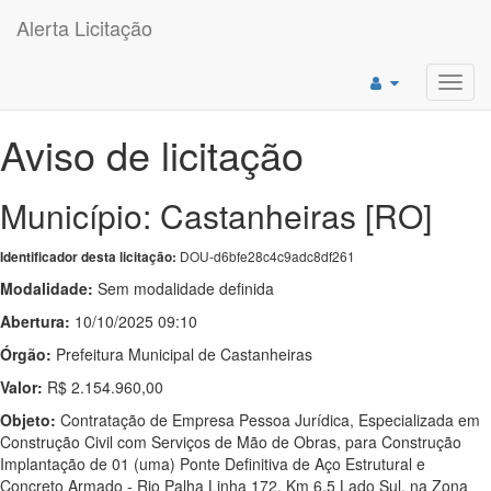
Alerta Licitação
Toggl
navig
Aviso de licitação
Município: Castanheiras [RO]
DOU-d6bfe28c4c9adc8df261
Identificador desta licitação:
Modalidade:
Sem modalidade definida
Abertura:
10/10/2025 09:10
Órgão:
Prefeitura Municipal de Castanheiras
Valor:
R$ 2.154.960,00
Objeto:
Contratação de Empresa Pessoa Jurídica, Especializada em
Construção Civil com Serviços de Mão de Obras, para Construção
Implantação de 01 (uma) Ponte Definitiva de Aço Estrutural e
Concreto Armado - Rio Palha Linha 172, Km 6,5 Lado Sul, na Zona