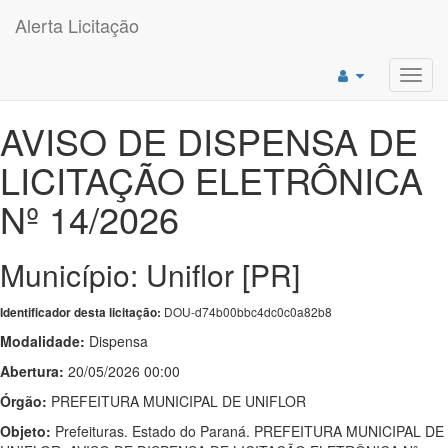
Alerta Licitação
Toggl
navig
AVISO DE DISPENSA DE
LICITAÇÃO ELETRÔNICA
Nº 14/2026
Município: Uniflor [PR]
DOU-d74b00bbc4dc0c0a82b8
Identificador desta licitação:
Modalidade:
Dispensa
Abertura:
20/05/2026 00:00
Órgão:
PREFEITURA MUNICIPAL DE UNIFLOR
Objeto:
Prefeituras. Estado do Paraná. PREFEITURA MUNICIPAL DE