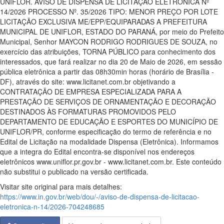
UNIFLOR. AVISO DE DISPENSA DE LICITAÇÃO ELETRÔNICA Nº
14/2026 PROCESSO Nº. 35/2026 TIPO: MENOR PREÇO POR LOTE
LICITAÇÃO EXCLUSIVA ME/EPP/EQUIPARADAS A PREFEITURA
MUNICIPAL DE UNIFLOR, ESTADO DO PARANÁ, por meio do Prefeito
Municipal, Senhor MAYCON RODRIGO RODRIGUES DE SOUZA, no
exercício das atribuições, TORNA PÚBLICO para conhecimento dos
interessados, que fará realizar no dia 20 de Maio de 2026, em sessão
pública eletrônica a partir das 08h30min horas (horário de Brasília -
DF), através do site: www.licitanet.com.br objetivando a
CONTRATAÇÃO DE EMPRESA ESPECIALIZADA PARA A
PRESTAÇÃO DE SERVIÇOS DE ORNAMENTAÇÃO E DECORAÇÃO
DESTINADOS ÀS FORMATURAS PROMOVIDOS PELO
DEPARTAMENTO DE EDUCAÇÃO E ESPORTES DO MUNICÍPIO DE
UNIFLOR/PR, conforme especificação do termo de referência e no
Edital de Licitação na modalidade Dispensa (Eletrônica). Informamos
que a integra do Edital encontra-se disponível nos endereços
eletrônicos www.uniflor.pr.gov.br - www.licitanet.com.br. Este conteúdo
não substitui o publicado na versão certificada.
Visitar site original para mais detalhes:
https://www.in.gov.br/web/dou/-/aviso-de-dispensa-de-licitacao-
eletronica-n-14/2026-704248685