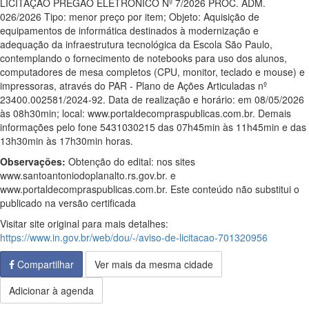
LICITAÇÃO PREGÃO ELETRÔNICO Nº 7/2026 PROC. ADM.
026/2026 Tipo: menor preço por item; Objeto: Aquisição de
equipamentos de informática destinados à modernização e
adequação da infraestrutura tecnológica da Escola São Paulo,
contemplando o fornecimento de notebooks para uso dos alunos,
computadores de mesa completos (CPU, monitor, teclado e mouse) e
impressoras, através do PAR - Plano de Ações Articuladas nº
23400.002581/2024-92. Data de realização e horário: em 08/05/2026
às 08h30min; local: www.portaldecompraspublicas.com.br. Demais
informações pelo fone 5431030215 das 07h45min às 11h45min e das
13h30min às 17h30min horas.
Observações:
Obtenção do edital: nos sites
www.santoantoniodoplanalto.rs.gov.br. e
www.portaldecompraspublicas.com.br. Este conteúdo não substitui o
publicado na versão certificada
Visitar site original para mais detalhes:
https://www.in.gov.br/web/dou/-/aviso-de-licitacao-701320956
Compartilhar
Ver mais da mesma cidade
Adicionar à agenda