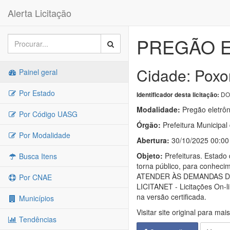
Alerta Licitação
PREGÃO E
Cidade: Poxo
Painel geral
Por Estado
DOU
Identificador desta licitação:
Modalidade:
Pregão eletrôn
Por Código UASG
Órgão:
Prefeitura Municipal
Por Modalidade
Abertura:
30/10/2025 00:00
Objeto:
Prefeituras. Estad
Busca Itens
torna público, para conh
ATENDER ÀS DEMANDAS DO MUN
Por CNAE
LICITANET - Licitações On-li
na versão certificada.
Municípios
Visitar site original para mai
Tendências