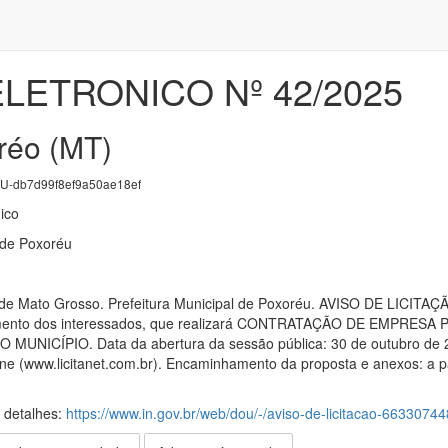
LETRONICO Nº 42/2025
réo (MT)
-db7d99f8ef9a50ae18ef
ico
 de Poxoréu
o de Mato Grosso. Prefeitura Municipal de Poxoréu. AVISO DE LICI
ecimento dos interessados, que realizará CONTRATAÇÃO DE EMPR
ICÍPIO. Data da abertura da sessão pública: 30 de outubro de 2025.
ne (www.licitanet.com.br). Encaminhamento da proposta e anexos: a par
s detalhes:
https://www.in.gov.br/web/dou/-/aviso-de-licitacao-66330744