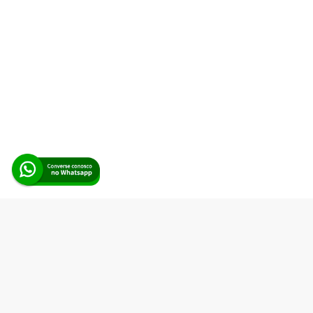
Alerta Licitação |
Política de privacidade
|
Quem somos
|
Para
desenvolvedores
|
API de Licitações
|
Cadastre-se
Rua dos Pinheiros, 136. SL 01. Maringá-PR. Email:
contato@alertalicitacao.com.br
Boina Azul Sistemas Ltda. CNPJ 33.839.112/0001-90 | WhatsApp
(44) 98832-0450