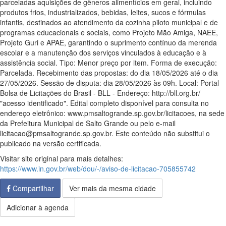
parceladas aquisições de gêneros alimentícios em geral, incluindo
produtos frios, industrializados, bebidas, leites, sucos e fórmulas
infantis, destinados ao atendimento da cozinha piloto municipal e de
programas educacionais e sociais, como Projeto Mão Amiga, NAEE,
Projeto Guri e APAE, garantindo o suprimento contínuo da merenda
escolar e a manutenção dos serviços vinculados à educação e à
assistência social. Tipo: Menor preço por item. Forma de execução:
Parcelada. Recebimento das propostas: do dia 18/05/2026 até o dia
27/05/2026. Sessão de disputa: dia 28/05/2026 às 09h. Local: Portal
Bolsa de Licitações do Brasil - BLL - Endereço: http://bll.org.br/
"acesso identificado". Edital completo disponível para consulta no
endereço eletrônico: www.pmsaltogrande.sp.gov.br/licitacoes, na sede
da Prefeitura Municipal de Salto Grande ou pelo e-mail
licitacao@pmsaltogrande.sp.gov.br. Este conteúdo não substitui o
publicado na versão certificada.
Visitar site original para mais detalhes:
https://www.in.gov.br/web/dou/-/aviso-de-licitacao-705855742
Compartilhar
Ver mais da mesma cidade
Adicionar à agenda