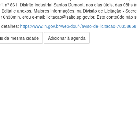
ni, nº 861, Distrito Industrial Santos Dumont, nos dias úteis, das 08
Edital e anexos. Maiores informações, na Divisão de Licitação - Secret
6h30min, e/ou e-mail: licitacao@salto.sp.gov.br. Este conteúdo não sub
s detalhes:
https://www.in.gov.br/web/dou/-/aviso-de-licitacao-70358658
is da mesma cidade
Adicionar à agenda