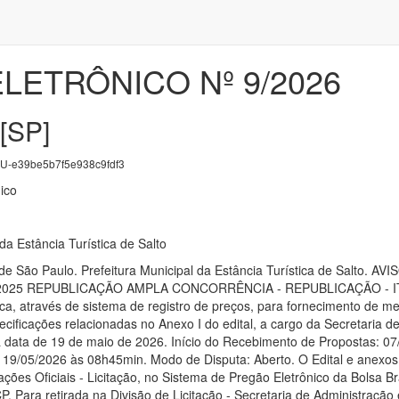
LETRÔNICO Nº 9/2026
[SP]
-e39be5b7f5e938c9fdf3
ico
da Estância Turística de Salto
o de São Paulo. Prefeitura Municipal da Estância Turística de Sa
2025 REPUBLICAÇÃO AMPLA CONCORRÊNCIA - REPUBLICAÇÃO - ITENS
ca, através de sistema de registro de preços, para fornecimento de m
cificações relacionadas no Anexo I do edital, a cargo da Secretaria
 data de 19 de maio de 2026. Início do Recebimento de Propostas: 0
 19/05/2026 às 08h45min. Modo de Disputa: Aberto. O Edital e anexos e
cações Oficiais - Licitação, no Sistema de Pregão Eletrônico da Bolsa Br
. Para retirada na Divisão de Licitação - Secretaria de Administração e