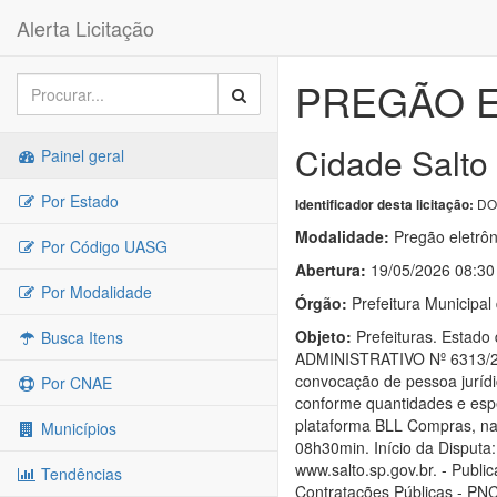
Alerta Licitação
PREGÃO E
Cidade Salto 
Painel geral
Por Estado
DOU
Identificador desta licitação:
Modalidade:
Pregão eletrôn
Por Código UASG
Abertura:
19/05/2026 08:30
Por Modalidade
Órgão:
Prefeitura Municipal 
Objeto:
Prefeituras. Estad
Busca Itens
ADMINISTRATIVO Nº 6313/
convocação de pessoa jurídi
Por CNAE
conforme quantidades e espe
plataforma BLL Compras, na
Municípios
08h30min. Início da Disputa:
www.salto.sp.gov.br. - Publi
Tendências
Contratações Públicas - PNCP