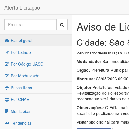
Alerta Licitação
Aviso de Li
Cidade: São 
Painel geral
Por Estado
DO
Identificador desta licitação:
Modalidade:
Sem modalidad
Por Código UASG
Órgão:
Prefeitura Municipa
Por Modalidade
Abertura:
28/05/2026 09:00
Objeto:
Prefeituras. Estado 
Busca Itens
Revitalização do Poliesport
recebimento será dia 28 de 
Por CNAE
Observações:
O Edital na i
Municípios
substitui o publicado na vers
Visitar site original para mai
Tendências