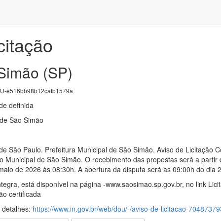
citação
Simão (SP)
U-e516bb98b12cafb1579a
e definida
l de São Simão
de São Paulo. Prefeitura Municipal de São Simão. Aviso de Licitação C
ivo Municipal de São Simão. O recebimento das propostas será a parti
maio de 2026 às 08:30h. A abertura da disputa será às 09:00h do dia 
ntegra, está disponível na página -www.saosimao.sp.gov.br, no link Li
ão certificada
s detalhes:
https://www.in.gov.br/web/dou/-/aviso-de-licitacao-70487379