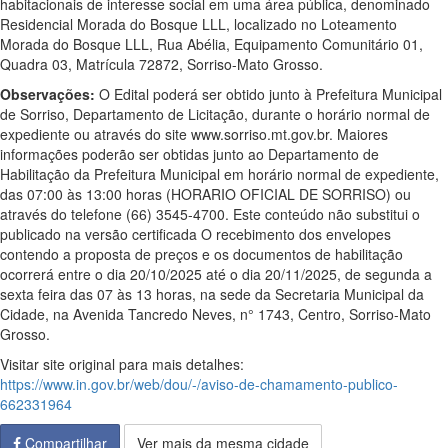
habitacionais de interesse social em uma área pública, denominado
Residencial Morada do Bosque LLL, localizado no Loteamento
Morada do Bosque LLL, Rua Abélia, Equipamento Comunitário 01,
Quadra 03, Matrícula 72872, Sorriso-Mato Grosso.
Observações:
O Edital poderá ser obtido junto à Prefeitura Municipal
de Sorriso, Departamento de Licitação, durante o horário normal de
expediente ou através do site www.sorriso.mt.gov.br. Maiores
informações poderão ser obtidas junto ao Departamento de
Habilitação da Prefeitura Municipal em horário normal de expediente,
das 07:00 às 13:00 horas (HORARIO OFICIAL DE SORRISO) ou
através do telefone (66) 3545-4700. Este conteúdo não substitui o
publicado na versão certificada O recebimento dos envelopes
contendo a proposta de preços e os documentos de habilitação
ocorrerá entre o dia 20/10/2025 até o dia 20/11/2025, de segunda a
sexta feira das 07 às 13 horas, na sede da Secretaria Municipal da
Cidade, na Avenida Tancredo Neves, n° 1743, Centro, Sorriso-Mato
Grosso.
Visitar site original para mais detalhes:
https://www.in.gov.br/web/dou/-/aviso-de-chamamento-publico-
662331964
Compartilhar
Ver mais da mesma cidade