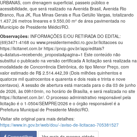
URBANAS, com drenagem superficial, passeio público e
acessibilidade, que será realizado na Avenida Brasil, Avenida Rio
Branco, Rua JK, Rua Minas Gerais e Rua Getúlio Vargas, totalizando
1.437,26 metros lineares e 9.550,00 m² de área pavimentada no
Município de Presidente Médici/RO.
Observações:
INFORMAÇÕES E/OU RETIRADA DO EDITAL:
(69)3471-4168 ou www.presidentemedici.ro.gov.br/licitacoes ou
https://licitanet.com.br https://pncp.gov.br/app/editais?
q=&status=recebendo_proposta&pagina=1 Este conteúdo não
substitui o publicado na versão certificada A licitação será realizada na
modalidade de Concorrência Eletrônica, do tipo Menor Preço, com
valor estimado de R$ 2.514.442,39 (Dois milhões quinhentos e
quatorze mil quatrocentos e quarenta e dois reais e trinta e nove
centavos). A sessão de abertura está marcada para o dia 03 de junho
de 2026, às 09h10min, no horário de Brasília, e será realizada no site
https://licitanet.com.br/. O processo administrativo responsável pela
licitação é o 1-0504/SEMPRE/2026 e o órgão responsável é a
Prefeitura Municipal de Presidente Médici/RO.
Visitar site original para mais detalhes:
https://www.in.gov.br/web/dou/-/aviso-de-licitacao-705381527
Compartilhar
Ver mais da mesma cidade