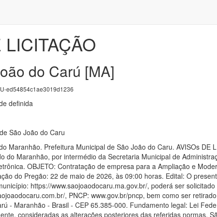
 LICITAÇÃO
oão do Carú [MA]
U-ed54854c1ae3019d1236
e definida
 de São João do Caru
o do Maranhão. Prefeitura Municipal de São João do Caru. AVISO
o do Maranhão, por intermédio da Secretaria Municipal de Administraç
etrônica. OBJETO: Contratação de empresa para a Ampliação e Modern
ão do Pregão: 22 de maio de 2026, às 09:00 horas. Edital: O presente 
município: https://www.saojoaodocaru.ma.gov.br/, poderá ser solicitad
saojoaodocaru.com.br/, PNCP: www.gov.br/pncp, bem como ser retirado 
rú - Maranhão - Brasil - CEP 65.385-000. Fundamento legal: Lei Feder
tinente, consideradas as alterações posteriores das referidas norma