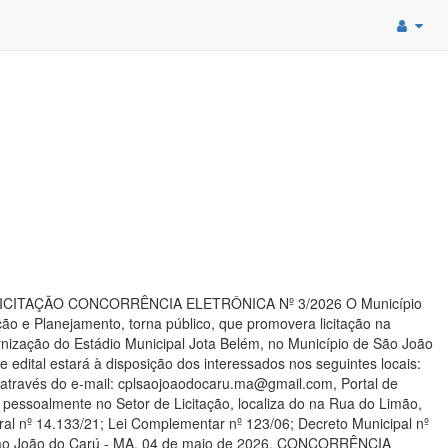
s DE LICITAÇÃO CONCORRÊNCIA ELETRÔNICA Nº 3/2026 O Município
ão e Planejamento, torna público, que promovera licitação na
ização do Estádio Municipal Jota Belém, no Município de São João
edital estará à disposição dos interessados nos seguintes locais:
o através do e-mail: cplsaojoaodocaru.ma@gmail.com, Portal de
pessoalmente no Setor de Licitação, localiza do na Rua do Limão,
al nº 14.133/21; Lei Complementar nº 123/06; Decreto Municipal nº
s. São João do Carú - MA, 04 de maio de 2026. CONCORRÊNCIA