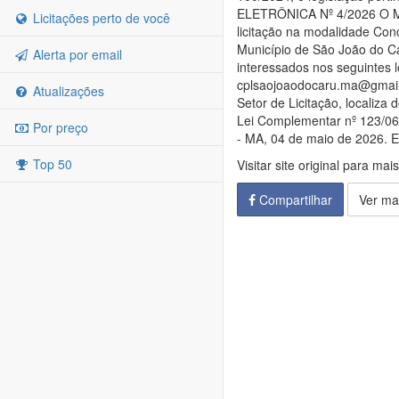
ELETRÔNICA Nº 4/2026 O Mun
Licitações perto de você
licitação na modalidade Con
Município de São João do Ca
Alerta por email
interessados nos seguintes l
cplsaojoaodocaru.ma@gmail.
Atualizações
Setor de Licitação, localiz
Lei Complementar nº 123/06;
Por preço
- MA, 04 de maio de 2026. Es
Top 50
Visitar site original para mai
Compartilhar
Ver ma