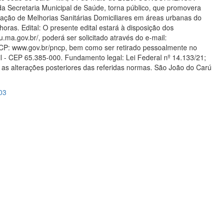
 Secretaria Municipal de Saúde, torna público, que promovera
ação de Melhorias Sanitárias Domiciliares em áreas urbanas do
ras. Edital: O presente edital estará à disposição dos
.ma.gov.br/, poderá ser solicitado através do e-mail:
NCP: www.gov.br/pncp, bem como ser retirado pessoalmente no
il - CEP 65.385-000. Fundamento legal: Lei Federal nº 14.133/21;
 as alterações posteriores das referidas normas. São João do Carú
103