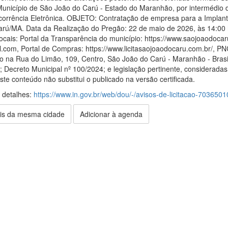
icípio de São João do Carú - Estado do Maranhão, por intermédio da
corrência Eletrônica. OBJETO: Contratação de empresa para a Implant
rú/MA. Data da Realização do Pregão: 22 de maio de 2026, às 14:00 ho
ocais: Portal da Transparência do município: https://www.saojoaodocaru
com, Portal de Compras: https://www.licitasaojoaodocaru.com.br/, P
a do na Rua do Limão, 109, Centro, São João do Carú - Maranhão - Bras
 Decreto Municipal nº 100/2024; e legislação pertinente, consideradas
te conteúdo não substitui o publicado na versão certificada.
s detalhes:
https://www.in.gov.br/web/dou/-/avisos-de-licitacao-703650
is da mesma cidade
Adicionar à agenda