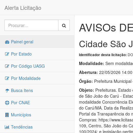
Alerta Licitação
AVISOs DE
Cidade São J
Painel geral
Por Estado
DO
Identificador desta licitação:
Modalidade:
Sem modalidad
Por Código UASG
Abertura:
22/05/2026 14:00
Por Modalidade
Órgão:
Prefeitura Municipal
Objeto:
Prefeituras. Estad
Busca Itens
de São João do Carú - Estad
modalidade Concorrência El
Por CNAE
do Carú/MA. Data da Realizaç
Portal da Transparência do 
Municípios
Compras: https://www.licita
109, Centro, São João do Ca
Tendências
100/2024; e legislação per