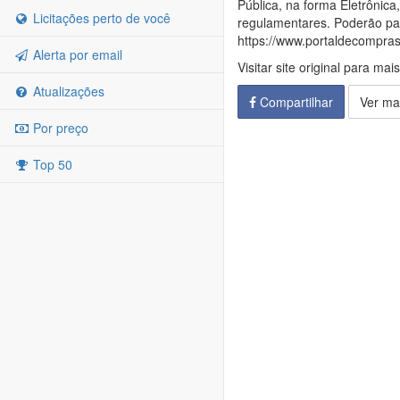
Pública, na forma Eletrônica
Licitações perto de você
regulamentares. Poderão part
https://www.portaldecompra
Alerta por email
Visitar site original para mai
Atualizações
Compartilhar
Ver ma
Por preço
Top 50