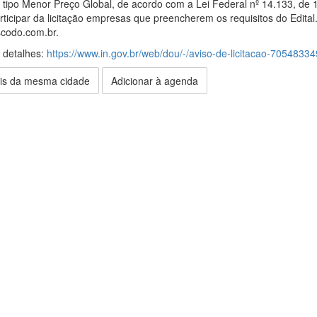
, tipo Menor Preço Global, de acordo com a Lei Federal nº 14.133, de 
icipar da licitação empresas que preencherem os requisitos do Edital.
scodo.com.br.
s detalhes:
https://www.in.gov.br/web/dou/-/aviso-de-licitacao-70548334
is da mesma cidade
Adicionar à agenda