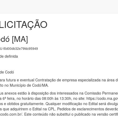
LICITAÇÃO
odó [MA]
-f0d00db32e79fdc95949
e definida
 de Codó
ara futura e eventual Contratação de empresa especializada na área de
sito no Município de Codó/MA.
us anexos estão à disposição dos interessados na Comissão Permanent
a 6ª feira, no horário das 08:00h às 13:30h, no site: https://codo.ma.
 e obtidos gratuitamente. Qualquer modificação no Edital será divulgad
 que adquirirem o Edital na CPL. Pedidos de esclarecimentos deverão 
odo.com.br/. Este conteúdo não substitui o publicado na versão certif