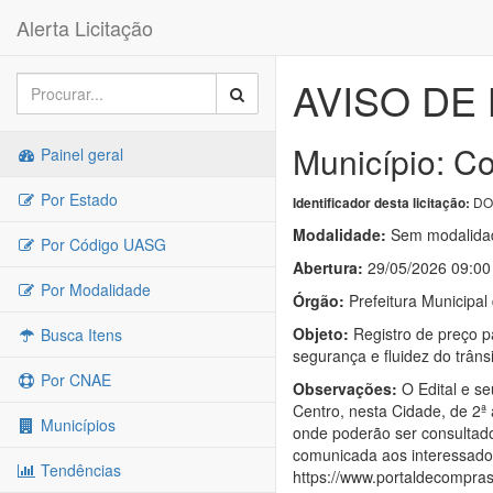
Alerta Licitação
AVISO DE 
Município: C
Painel geral
Por Estado
DOU
Identificador desta licitação:
Modalidade:
Sem modalidad
Por Código UASG
Abertura:
29/05/2026 09:00
Por Modalidade
Órgão:
Prefeitura Municipal
Objeto:
Registro de preço p
Busca Itens
segurança e fluidez do trân
Por CNAE
Observações:
O Edital e se
Centro, nesta Cidade, de 2ª 
Municípios
onde poderão ser consultados
comunicada aos interessados
Tendências
https://www.portaldecomprasc