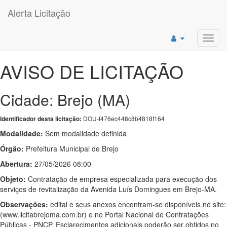
Alerta Licitação
Toggl
navig
AVISO DE LICITAÇÃO
Cidade: Brejo (MA)
DOU-f476ec448c8b4818f164
Identificador desta licitação:
Modalidade:
Sem modalidade definida
Órgão:
Prefeitura Municipal de Brejo
Abertura:
27/05/2026 08:00
Objeto:
Contratação de empresa especializada para execução dos
serviços de revitalização da Avenida Luís Domingues em Brejo-MA.
Observações:
edital e seus anexos encontram-se disponíveis no site:
(www.licitabrejoma.com.br) e no Portal Nacional de Contratações
Públicas - PNCP. Esclarecimentos adicionais poderão ser obtidos no