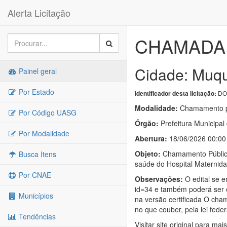
Alerta Licitação
CHAMADA P
Cidade: Muqu
Painel geral
Por Estado
DOU
Identificador desta licitação:
Modalidade:
Chamamento p
Por Código UASG
Órgão:
Prefeitura Municipal
Por Modalidade
Abertura:
18/06/2026 00:00
Objeto:
Chamamento Público 
Busca Itens
saúde do Hospital Maternidad
Por CNAE
Observações:
O edital se e
id=34 e também poderá ser o
Municípios
na versão certificada O cha
no que couber, pela lei fede
Tendências
Visitar site original para mai