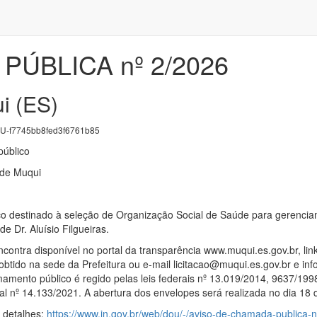
ÚBLICA nº 2/2026
i (ES)
-f7745bb8fed3f6761b85
úblico
 de Muqui
destinado à seleção de Organização Social de Saúde para gerenciam
e Dr. Aluísio Filgueiras.
ncontra disponível no portal da transparência www.muqui.es.gov.br, li
btido na sede da Prefeitura ou e-mail licitacao@muqui.es.gov.br e inf
mamento público é regido pelas leis federais nº 13.019/2014, 9637/199
ral nº 14.133/2021. A abertura dos envelopes será realizada no dia 18
s detalhes:
https://www.in.gov.br/web/dou/-/aviso-de-chamada-publica