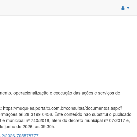
ento, operacionalização e execução das ações e serviços de
nk: https://muqui-es.portaltp.com.br/consultas/documentos.aspx?
ormações tel 28-3199-0456. Este conteúdo não substitui o publicado
8 e municipal nº 740/2018, além do decreto municipal nº 07/2017 e,
 de junho de 2026, às 09:30h.
-n-2/2026-705578777