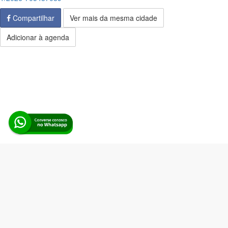
Compartilhar
Ver mais da mesma cidade
Adicionar à agenda
Alerta Licitação |
Política de privacidade
|
Quem somos
|
Para
desenvolvedores
|
API de Licitações
|
Cadastre-se
Rua dos Pinheiros, 136. SL 01. Maringá-PR. Email:
contato@alertalicitacao.com.br
Boina Azul Sistemas Ltda. CNPJ 33.839.112/0001-90 | WhatsApp
(44) 98832-0450