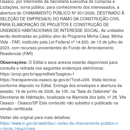
Osasco, por intermédio da Secretaria Executiva de Compras e
Licitações, torna público, para conhecimento dos interessados, a
abertura do CHAMAMENTO PÚBLICO Nº 001/2026, DESTINADO À
SELEÇÃO DE EMPRESA(S) DO RAMO DA CONSTRUÇÃO CIVIL
PARA ELABORAÇÃO DE PROJETOS E CONSTRUÇÃO DE
UNIDADES HABITACIONAIS DE INTERESSE SOCIAL. As unidades
serão destinadas ao público-alvo do Programa Minha Casa, Minha
Vida - FAR, instituído pela Lei Federal nº 14.620, de 13 de julho de
2023, com recursos provenientes do Fundo de Arrendamento
Residencial (FAR)
Observações:
O Edital e seus anexos estarão disponíveis para
consulta e retirada nos seguintes endereços eletrônicos:
https://pncp.gov.br/app/editais?pagina=1
https://transparencia.osasco.sp.gov.br/?cod=245. Visita técnica:
conforme disposto no Edital. Entrega dos envelopes e abertura da
sessão: 16 de junho de 2026, às 10h, na "Sala do Gabinete" da
Secretaria de Habitação, localizada na Alameda dos Ipês, nº 28, Vila
Osasco - Osasco/SP Este conteúdo não substitui o publicado na
versão certificada
Visitar site original para mais detalhes:
https://www.in.gov.br/web/dou/-/aviso-de-chamamento-publico-n-
1/2026-705437089