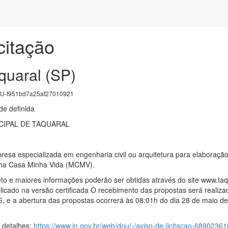
citação
quaral (SP)
-f951bd7a25af27010921
e definida
CIPAL DE TAQUARAL
sa especializada em engenharia civil ou arquitetura para elaboração d
nha Casa Minha Vida (MCMV).
to e maiores informações poderão ser obtidas através do site www.taqua
licado na versão certificada O recebimento das propostas será realizad
, e a abertura das propostas ocorrerá às 08:01h do dia 28 de maio de 
s detalhes:
https://www.in.gov.br/web/dou/-/aviso-de-licitacao-68902361