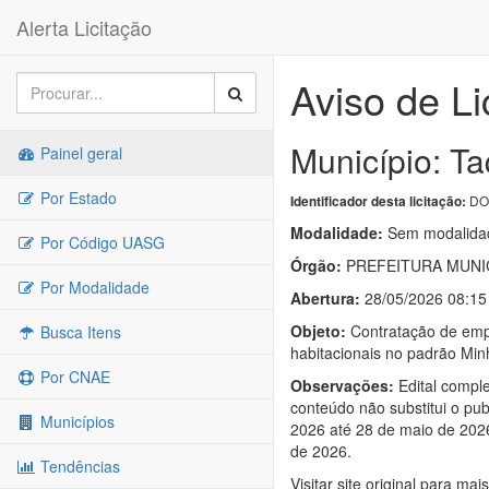
Alerta Licitação
Aviso de Li
Município: Ta
Painel geral
Por Estado
DOU
Identificador desta licitação:
Modalidade:
Sem modalidad
Por Código UASG
Órgão:
PREFEITURA MUNI
Por Modalidade
Abertura:
28/05/2026 08:15
Objeto:
Contratação de empre
Busca Itens
habitacionais no padrão Mi
Por CNAE
Observações:
Edital comple
conteúdo não substitui o pub
Municípios
2026 até 28 de maio de 2026
de 2026.
Tendências
Visitar site original para mai