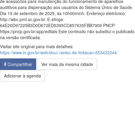
de acessórios para manutenção do funcionamento de aparelhos
auditivos para dispensação aos usuários do Sistema Único de Saúde.
Dia 19 de setembro de 2025, às 10h00minh. Endereço eletrônico:
http://wbc.pmf.sc.gov.br. E-sfinge:
64E20D97225B3D0D672ED5395CC857635FBB7909 PNCP:
https://pncp.gov.br/app/editais Este conteúdo não substitui o publicado
na versão certificada.
Visitar site original para mais detalhes:
https://www.in.gov.br/web/dou/-/aviso-de-licitacao-653422244
Compartilhar
Ver mais da mesma cidade
Adicionar à agenda