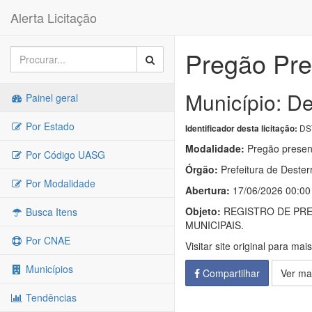
Alerta Licitação
Pregão Pre
Município: D
Painel geral
Por Estado
DS
Identificador desta licitação:
Modalidade:
Pregão presen
Por Código UASG
Órgão:
Prefeitura de Deste
Por Modalidade
Abertura:
17/06/2026 00:00
Objeto:
REGISTRO DE PRE
Busca Itens
MUNICIPAIS.
Por CNAE
Visitar site original para mai
Municípios
Compartilhar
Ver ma
Tendências