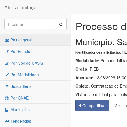
Alerta Licitação
Processo d
Município: Sa
Painel geral
Por Estado
FIE
Identificador desta licitação:
Modalidade:
Sem modalidad
Por Código UASG
Órgão:
FIEB
Por Modalidade
Abertura:
12/06/2026 16:00
Objeto:
Contratação de Emp
Busca Itens
Visitar site original para mai
Por CNAE
Compartilhar
Ver ma
Municípios
Tendências