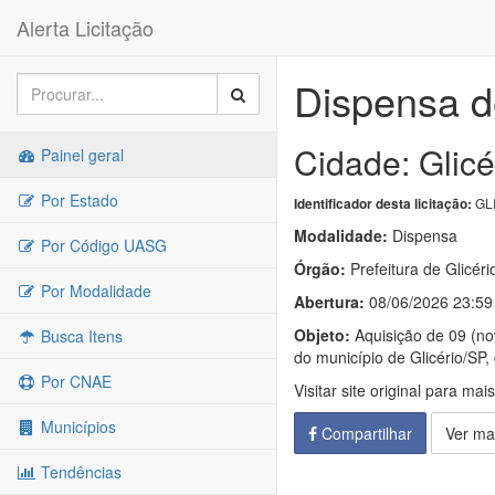
Alerta Licitação
Dispensa d
Cidade: Glicé
Painel geral
Por Estado
GLI
Identificador desta licitação:
Modalidade:
Dispensa
Por Código UASG
Órgão:
Prefeitura de Glicéri
Por Modalidade
Abertura:
08/06/2026 23:59
Objeto:
Aquisição de 09 (no
Busca Itens
do município de Glicério/SP
Por CNAE
Visitar site original para mai
Municípios
Compartilhar
Ver ma
Tendências