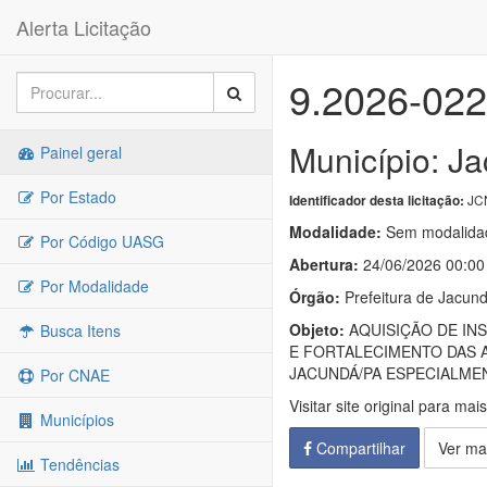
Alerta Licitação
9.2026-02
Município: J
Painel geral
Por Estado
JCN
Identificador desta licitação:
Modalidade:
Sem modalidad
Por Código UASG
Abertura:
24/06/2026 00:00
Por Modalidade
Órgão:
Prefeitura de Jacund
Objeto:
AQUISIÇÃO DE IN
Busca Itens
E FORTALECIMENTO DAS A
JACUNDÁ/PA ESPECIALME
Por CNAE
Visitar site original para mai
Municípios
Compartilhar
Ver ma
Tendências