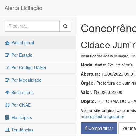
Alerta Licitação
Concorrênc
Cidade Jumir
Painel geral
Por Estado
JMR
Identificador desta licitação:
Modalidade:
Concorrência
Por Código UASG
Abertura:
16/06/2026 09:01
Por Modalidade
Órgão:
Prefeitura de Jumiri
Valor:
R$ 826.022,00
Busca Itens
Objeto:
REFORMA DO CRAS
Por CNAE
Visitar site original para mai
municipiostrongspanp/
Municípios
Compartilhar
Ver ma
Tendências