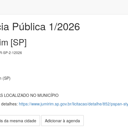
ia Pública 1/2026
im [SP]
-SP-2-12026
m (SP)
 LOCALIZADO NO MUNICÍPIO
s detalhes:
https://www.jumirim.sp.gov.br/licitacao/detalhe/852/pspan-s
is da mesma cidade
Adicionar à agenda