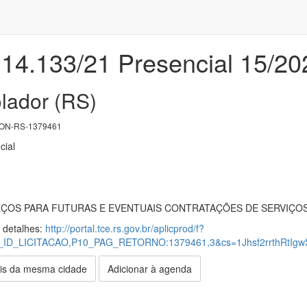
 14.133/21 Presencial 15/20
olador (RS)
ON-RS-1379461
cial
ÇOS PARA FUTURAS E EVENTUAIS CONTRATAÇÕES DE SERVIÇOS
s detalhes:
http://portal.tce.rs.gov.br/aplicprod/f?
10_ID_LICITACAO,P10_PAG_RETORNO:1379461,3&cs=1Jhsf2rrthRtIg
is da mesma cidade
Adicionar à agenda