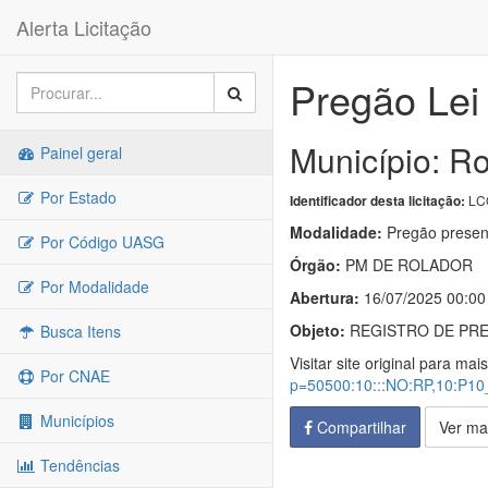
Alerta Licitação
Pregão Lei
Município: R
Painel geral
Por Estado
LC
Identificador desta licitação:
Modalidade:
Pregão presen
Por Código UASG
Órgão:
PM DE ROLADOR
Por Modalidade
Abertura:
16/07/2025 00:00
Objeto:
REGISTRO DE PRE
Busca Itens
Visitar site original para mai
Por CNAE
p=50500:10:::NO:RP,10:P
Municípios
Compartilhar
Ver ma
Tendências