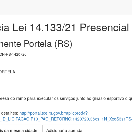
ia Lei 14.133/21 Presencial
nente Portela (RS)
ON-RS-1420720
ORTELA
esa do ramo para executar os serviços junto ao ginásio esportivo o q
s detalhes:
http://portal.tce.rs.gov.br/aplicprod/f?
10_ID_LICITACAO,P10_PAG_RETORNO:1420720,3&cs=1N_XxoS3s1T
is da mesma cidade
Adicionar à agenda