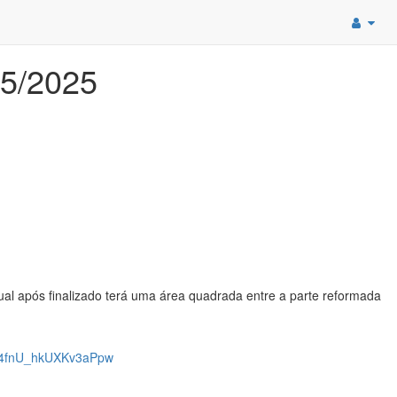
 5/2025
ual após finalizado terá uma área quadrada entre a parte reformada
S4fnU_hkUXKv3aPpw