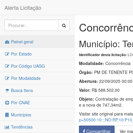
Alerta Licitação
Concorrênc
Município: Te
Painel geral
Por Estado
LC
Identificador desta licitação:
Modalidade:
Concorrência
Por Código UASG
Órgão:
PM DE TENENTE P
Por Modalidade
Abertura:
22/09/2025 00:00
Valor:
R$ 588.502,00
Busca Itens
Objeto:
Contratação de empr
Por CNAE
e a nova de 747,34m2.
Visitar site original para mai
Municípios
p=50500:10:::NO:RP,10:P
Tendências
Compartilhar
Ver ma