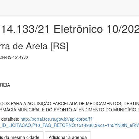
 14.133/21 Eletrônico 10/20
rra de Areia [RS]
ON-RS-1514930
REIA
ÇOS PARA A AQUISIÇÃO PARCELADA DE MEDICAMENTOS, DESTI
ARMÁCIA MUNICIPAL E DO PRONTO ATENDIMENTO DO MUNICÍPIO D
s detalhes:
http://portal.tce.rs.gov.br/aplicprod/f?
P10_ID_LICITACAO,P10_PAG_RETORNO:1514930,3&cs=1n5YN0tN_e
is da mesma cidade
Adicionar à agenda