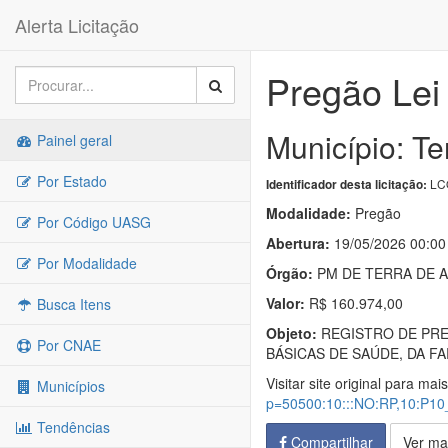
Alerta Licitação
Pregão Lei
Município: Te
Painel geral
Por Estado
LC
Identificador desta licitação:
Modalidade:
Pregão
Por Código UASG
Abertura:
19/05/2026 00:00
Por Modalidade
Órgão:
PM DE TERRA DE A
Valor:
R$ 160.974,00
Busca Itens
Objeto:
REGISTRO DE PRE
Por CNAE
BÁSICAS DE SAÚDE, DA F
Visitar site original para mai
Municípios
p=50500:10:::NO:RP,10:
Tendências
Compartilhar
Ver ma