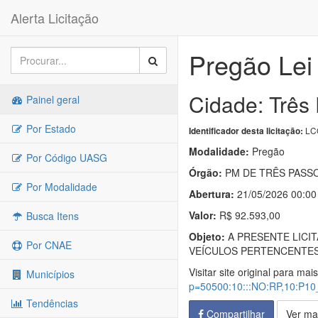
Alerta Licitação
Pregão Lei
Cidade: Três
Painel geral
Por Estado
LC
Identificador desta licitação:
Modalidade:
Pregão
Por Código UASG
Órgão:
PM DE TRÊS PASS
Por Modalidade
Abertura:
21/05/2026 00:00
Valor:
R$ 92.593,00
Busca Itens
Objeto:
A PRESENTE LICI
Por CNAE
VEÍCULOS PERTENCENTES
Visitar site original para mai
Municípios
p=50500:10:::NO:RP,10:P
Tendências
Compartilhar
Ver ma