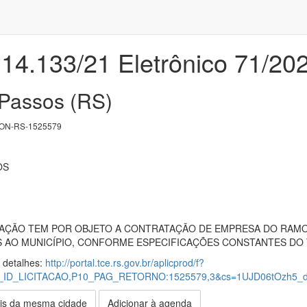
 14.133/21 Eletrônico 71/20
 Passos (RS)
ON-RS-1525579
OS
TAÇÃO TEM POR OBJETO A CONTRATAÇÃO DE EMPRESA DO RAM
 AO MUNICÍPIO, CONFORME ESPECIFICAÇÕES CONSTANTES DO T
s detalhes:
http://portal.tce.rs.gov.br/aplicprod/f?
10_ID_LICITACAO,P10_PAG_RETORNO:1525579,3&cs=1UJD06tOzh5_
is da mesma cidade
Adicionar à agenda