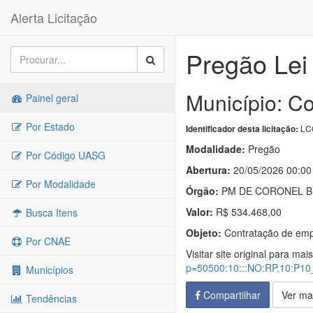
Alerta Licitação
Pregão Lei
Município: Co
Painel geral
Por Estado
LC
Identificador desta licitação:
Modalidade:
Pregão
Por Código UASG
Abertura:
20/05/2026 00:00
Por Modalidade
Órgão:
PM DE CORONEL B
Valor:
R$ 534.468,00
Busca Itens
Objeto:
Contratação de empr
Por CNAE
Visitar site original para mai
p=50500:10:::NO:RP,10:P
Municípios
Compartilhar
Ver ma
Tendências