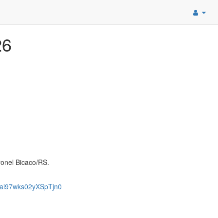
26
onel Bicaco/RS.
ai97wks02yXSpTjn0