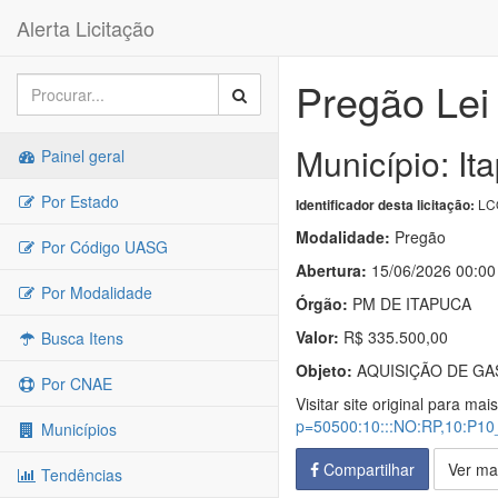
Alerta Licitação
Pregão Lei
Município: It
Painel geral
Por Estado
LC
Identificador desta licitação:
Modalidade:
Pregão
Por Código UASG
Abertura:
15/06/2026 00:00
Por Modalidade
Órgão:
PM DE ITAPUCA
Valor:
R$ 335.500,00
Busca Itens
Objeto:
AQUISIÇÃO DE GA
Por CNAE
Visitar site original para mai
p=50500:10:::NO:RP,10:P
Municípios
Compartilhar
Ver ma
Tendências