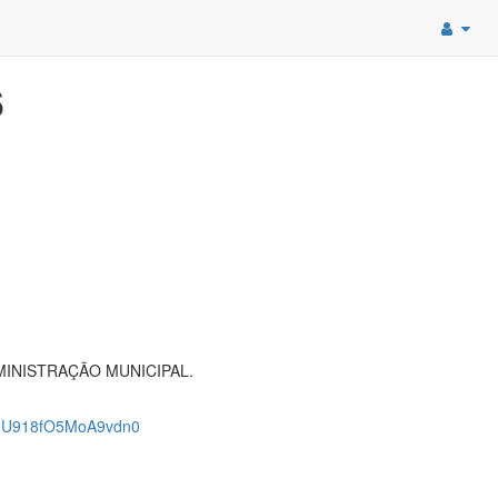
6
MINISTRAÇÃO MUNICIPAL.
MU918fO5MoA9vdn0