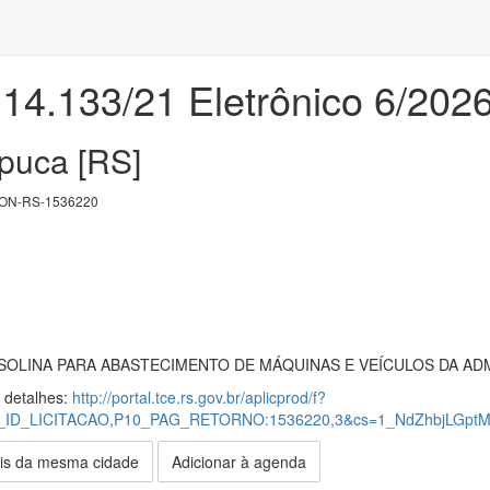
 14.133/21 Eletrônico 6/202
apuca [RS]
ON-RS-1536220
SOLINA PARA ABASTECIMENTO DE MÁQUINAS E VEÍCULOS DA AD
s detalhes:
http://portal.tce.rs.gov.br/aplicprod/f?
10_ID_LICITACAO,P10_PAG_RETORNO:1536220,3&cs=1_NdZhbjLGpt
is da mesma cidade
Adicionar à agenda