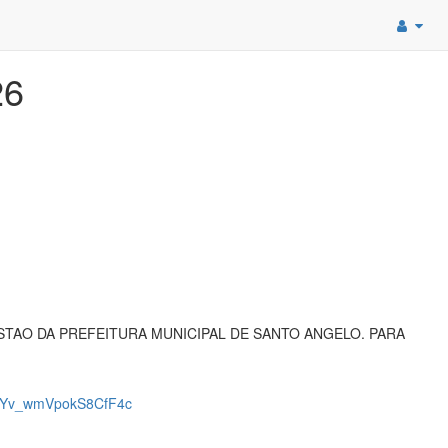
26
TAO DA PREFEITURA MUNICIPAL DE SANTO ANGELO. PARA
gYv_wmVpokS8CfF4c