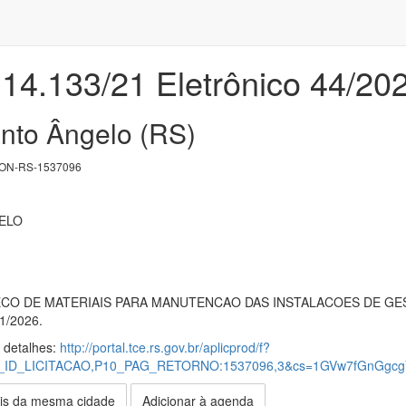
 14.133/21 Eletrônico 44/20
anto Ângelo (RS)
ON-RS-1537096
ELO
CO DE MATERIAIS PARA MANUTENCAO DAS INSTALACOES DE GES
/2026.
s detalhes:
http://portal.tce.rs.gov.br/aplicprod/f?
P10_ID_LICITACAO,P10_PAG_RETORNO:1537096,3&cs=1GVw7fGnGgc
is da mesma cidade
Adicionar à agenda