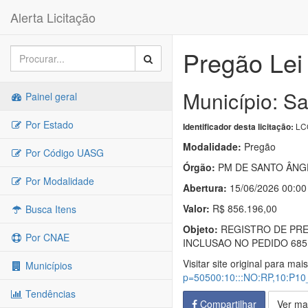
Alerta Licitação
Pregão Lei
Município: S
Painel geral
Por Estado
LC
Identificador desta licitação:
Modalidade:
Pregão
Por Código UASG
Órgão:
PM DE SANTO ÂNG
Por Modalidade
Abertura:
15/06/2026 00:00
Valor:
R$ 856.196,00
Busca Itens
Objeto:
REGISTRO DE PRE
Por CNAE
INCLUSAO NO PEDIDO 6851
Visitar site original para mai
Municípios
p=50500:10:::NO:RP,10:
Tendências
Compartilhar
Ver ma