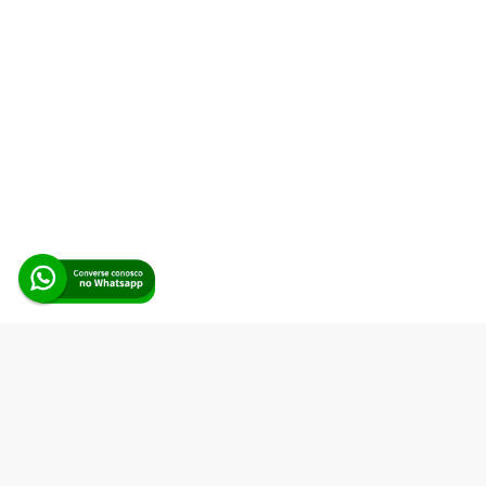
Alerta Licitação |
Política de privacidade
|
Quem somos
|
Para
desenvolvedores
|
API de Licitações
|
Cadastre-se
Rua dos Pinheiros, 136. SL 01. Maringá-PR. Email:
contato@alertalicitacao.com.br
Boina Azul Sistemas Ltda. CNPJ 33.839.112/0001-90 | WhatsApp
(44) 98832-0450