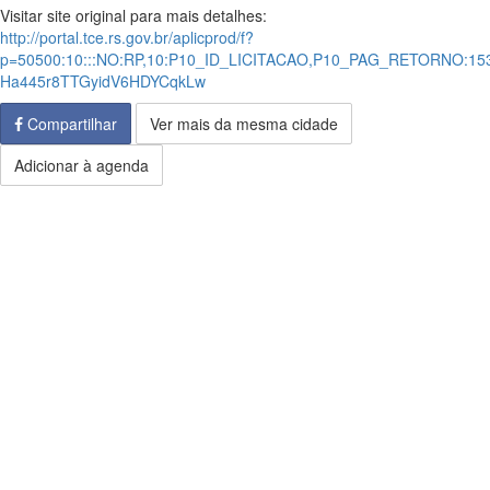
Visitar site original para mais detalhes:
http://portal.tce.rs.gov.br/aplicprod/f?
p=50500:10:::NO:RP,10:P10_ID_LICITACAO,P10_PAG_RETORNO:153
Ha445r8TTGyidV6HDYCqkLw
Compartilhar
Ver mais da mesma cidade
Adicionar à agenda