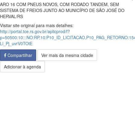
ARO 16 COM PNEUS NOVOS, COM RODADO TANDEM, SEM
SISTEMA DE FREIOS JUNTO AO MUNICÍPIO DE SÃO JOSÉ DO
HERVAL/RS
Visitar site original para mais detalhes:
http://portal.tce.rs.gov.br/aplicprod/f?
p=50500:10:::NO:RP,10:P10_ID_LICITACAO,P10_PAG_RETORNO:154
Ll_Pj_uvrV0TOtE
Compartilhar
Ver mais da mesma cidade
Adicionar à agenda