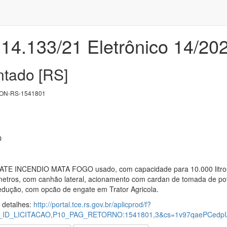
 14.133/21 Eletrônico 14/20
tado [RS]
ON-RS-1541801
O
INCENDIO MATA FOGO usado, com capacidade para 10.000 litros, r
etros, com canhão lateral, acionamento com cardan de tomada de po
redução, com opcão de engate em Trator Agricola.
s detalhes:
http://portal.tce.rs.gov.br/aplicprod/f?
P10_ID_LICITACAO,P10_PAG_RETORNO:1541801,3&cs=1v97qaePCe