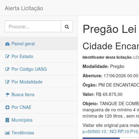
Alerta Licitação
Pregão Lei
Cidade Encan
Painel geral
Por Estado
LC
Identificador desta licitação:
Modalidade:
Pregão
Por Código UASG
Abertura:
17/06/2026 00:00
Por Modalidade
Órgão:
PM DE ENCANTAD
Valor:
R$ 65.875,00
Busca Itens
Objeto:
TANQUE DE COMBATE 
Por CNAE
mangueira de no mínimo 4 m
mínima de 120 litros , sem 
Municípios
Visitar site original para mai
p=50500:10:::NO:RP,10:
Tendências