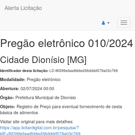
Alerta Licitação
Toggl
navig
Pregão eletrônico 010/2024
Cidade Dionísio [MG]
LD-f6f399efaadfdded36dddd579a03c769
Identificador desta licitação:
Modalidade:
Pregão eletrônico
Abertura:
02/07/2024 00:00
Órgão:
Prefeitura Municipal de Dionísio
Objeto:
Registro de Preço para eventual fornecimento de cesta
básica de alimentos
Visitar site original para mais detalhes:
https://app.licitardigital.com.br/pesquisa/?
idE=f6f399efaadfdded36dddd579a03c769