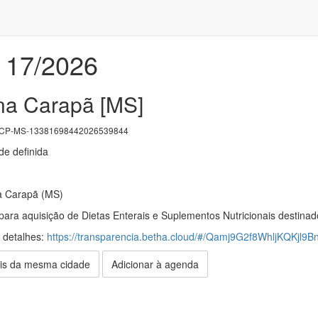
 17/2026
na Carapã [MS]
CP-MS-13381698442026539844
e definida
a Carapã (MS)
ara aquisição de Dietas Enterais e Suplementos Nutricionais destinado
s detalhes:
https://transparencia.betha.cloud/#/Qamj9G2f8WhljKQKjl
is da mesma cidade
Adicionar à agenda