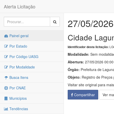
Alerta Licitação
27/05/2026
Cidade Lagu
Painel geral
Por Estado
LG
Identificador desta licitação:
Modalidade:
Sem modalidad
Por Código UASG
Abertura:
27/05/2026 00:00
Por Modalidade
Órgão:
Prefeitura de Lagun
Objeto:
Registro de Preços p
Busca Itens
Visitar site original para mai
Por CNAE
Compartilhar
Ver ma
Municípios
Tendências