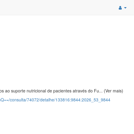
s ao suporte nutricional de pacientes através do Fu... (Ver mais)
9BnQ==/consulta/74072/detalhe/133816:9844:2026_53_9844