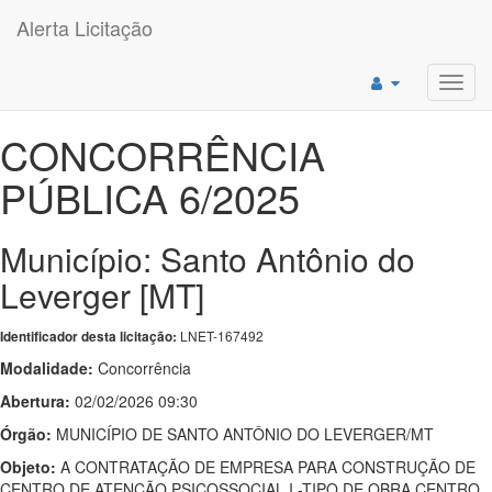
Alerta Licitação
Toggl
navig
CONCORRÊNCIA
PÚBLICA 6/2025
Município: Santo Antônio do
Leverger [MT]
LNET-167492
Identificador desta licitação:
Modalidade:
Concorrência
Abertura:
02/02/2026 09:30
Órgão:
MUNICÍPIO DE SANTO ANTÔNIO DO LEVERGER/MT
Objeto:
A CONTRATAÇÃO DE EMPRESA PARA CONSTRUÇÃO DE
CENTRO DE ATENÇÃO PSICOSSOCIAL I -TIPO DE OBRA CENTRO