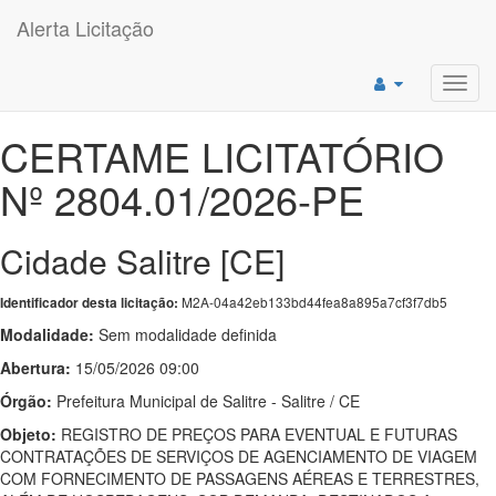
Alerta Licitação
Toggl
navig
CERTAME LICITATÓRIO
Nº 2804.01/2026-PE
Cidade Salitre [CE]
M2A-04a42eb133bd44fea8a895a7cf3f7db5
Identificador desta licitação:
Modalidade:
Sem modalidade definida
Abertura:
15/05/2026 09:00
Órgão:
Prefeitura Municipal de Salitre - Salitre / CE
Objeto:
REGISTRO DE PREÇOS PARA EVENTUAL E FUTURAS
CONTRATAÇÕES DE SERVIÇOS DE AGENCIAMENTO DE VIAGEM
COM FORNECIMENTO DE PASSAGENS AÉREAS E TERRESTRES,